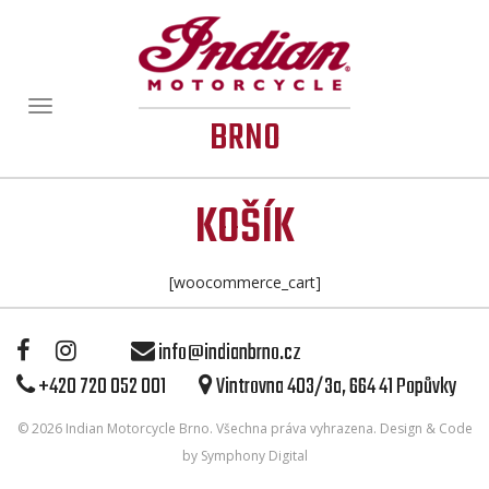
Zobrazit/skrýt
BRNO
navigaci
KOŠÍK
[woocommerce_cart]
info@indianbrno.cz
+420 720 052 001
Vintrovna 403/3a, 664 41 Popůvky
© 2026
Indian Motorcycle Brno
. Všechna práva vyhrazena. Design & Code
by
Symphony Digital