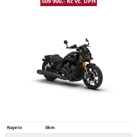
509 900,- Kč vč. DPH
Najeto
0km