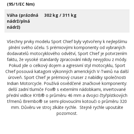
(95/1/EC Nm)
Váha (prázdná
302 kg / 311 kg
nádrž/plná
nádrž)
Všechny prvky modelu Sport Chief byly vytvořeny k nejlepšímu
plnění svého účelu. S prémiovými komponenty od vybraných
dodavatelů motocyklového odvětví, Sport Chief je potvrzením
faktu, že vysoké standardy zpracování nikdy nevyjdou z módy.
Pokud jde o celkový dojem a agresivní styl motocyklu, Sport
Chief posouvá katagorii výkonných amerických V-Twinů na další
úroveň. Sport Chief je prémiový cruiser z nabídky společnosti
Indian Motorcycle. Používá osvědčené značkové komponenty:
delší zadní tlumiče Fox® s externími nádobkami, invertované
přední vidlice KYB® o průměru 46 mm a dvojici čtyřpístkových
třmenů Brembo® se semi-plovoucími kotouči o průměru 320
mm. Důvěru ve stroj zíkáte rychle. Stejně rychle upoutáte
pozornost.