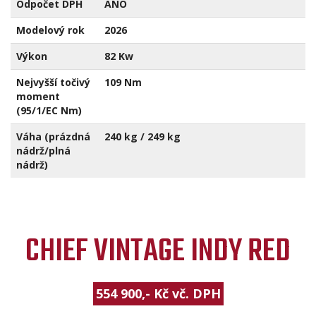
Odpočet DPH
ANO
Modelový rok
2026
Výkon
82 Kw
Nejvyšší točivý
109 Nm
moment
(95/1/EC Nm)
Váha (prázdná
240 kg / 249 kg
nádrž/plná
nádrž)
CHIEF VINTAGE INDY RED
554 900,- Kč vč. DPH