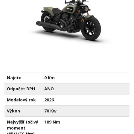
Najeto
0 Km
Odpočet DPH
ANO
Modelový rok
2026
Výkon
70 Kw
Nejvyšší točivý
109 Nm
moment
(95/1/EC Nm)