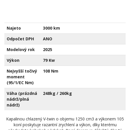
Najeto
3000 km
Odpočet DPH
ANO
Modelový rok
2025
Výkon
79 Kw
Nejvyšší točivý
108 Nm
moment
(95/1/EC Nm)
Váha (prázdná
248kg / 260kg
nádrž/plná
nádrž)
Kapalinou chlazený V-twin o objemu 1250 cm3 a výkonem 105
koní poskytuje razantní zrychlení a výkon, díky kterému