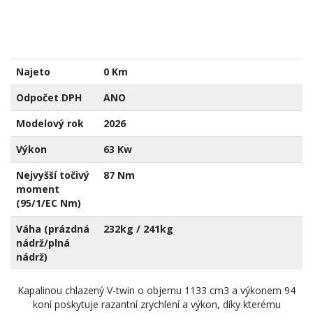
Najeto
0 Km
Odpočet DPH
ANO
Modelový rok
2026
Výkon
63 Kw
Nejvyšší točivý
87 Nm
moment
(95/1/EC Nm)
Váha (prázdná
232kg / 241kg
nádrž/plná
nádrž)
Kapalinou chlazený V-twin o objemu 1133 cm3 a výkonem 94
koní poskytuje razantní zrychlení a výkon, díky kterému