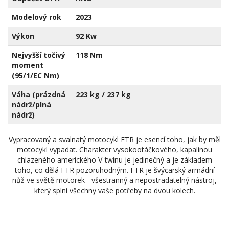
Modelový rok
2023
Výkon
92 Kw
Nejvyšší točivý
118 Nm
moment
(95/1/EC Nm)
Váha (prázdná
223 kg / 237 kg
nádrž/plná
nádrž)
Vypracovaný a svalnatý motocykl FTR je esencí toho, jak by měl
motocykl vypadat. Charakter vysokootáčkového, kapalinou
chlazeného amerického V-twinu je jedinečný a je základem
toho, co dělá FTR pozoruhodným. FTR je švýcarský armádní
nůž ve světě motorek - všestranný a nepostradatelný nástroj,
který splní všechny vaše potřeby na dvou kolech.