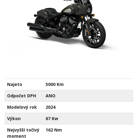
Najeto
5000 Km
Odpočet DPH
ANO
Modelový rok
2024
Výkon
67 Kw
Nejvyšší točivý
162 Nm
moment