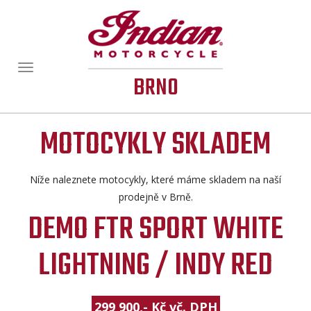
Zobrazit/skrýt
BRNO
navigaci
MOTOCYKLY SKLADEM
Níže naleznete motocykly, které máme skladem na naší
prodejně v Brně.
DEMO FTR SPORT WHITE
LIGHTNING / INDY RED
299 900,- Kč vč. DPH