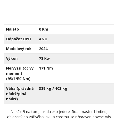
Najeto
0 Km
Odpočet DPH
ANO
Modelový rok
2024
Výkon
78 Kw
Nejvyšší točivý
171 Nm
moment
(95/1/EC Nm)
Váha (prázdná
389 kg / 403 kg
nádrž/plná
nádrž)
Nezáleží na tom, jak daleko jedete. Roadmaster Limited,
oblečený do zářivého laku a chromu, je připraven dovézt vás