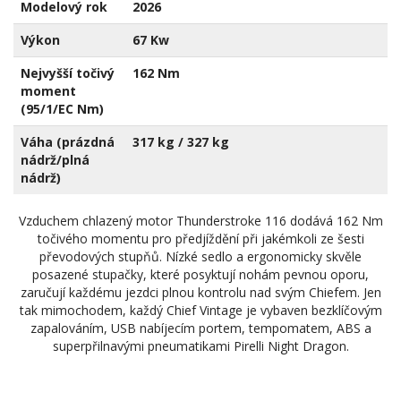
Modelový rok
2026
Výkon
67 Kw
Nejvyšší točivý
162 Nm
moment
(95/1/EC Nm)
Váha (prázdná
317 kg / 327 kg
nádrž/plná
nádrž)
Vzduchem chlazený motor Thunderstroke 116 dodává 162 Nm
točivého momentu pro předjíždění při jakémkoli ze šesti
převodových stupňů. Nízké sedlo a ergonomicky skvěle
posazené stupačky, které posyktují nohám pevnou oporu,
zaručují každému jezdci plnou kontrolu nad svým Chiefem. Jen
tak mimochodem, každý Chief Vintage je vybaven bezklíčovým
zapalováním, USB nabíjecím portem, tempomatem, ABS a
superpřilnavými pneumatikami Pirelli Night Dragon.