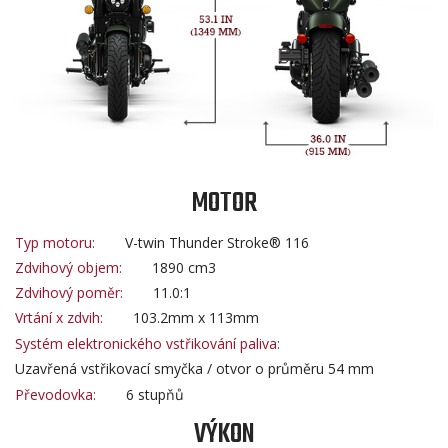
MOTOR
Typ motoru:
V-twin Thunder Stroke® 116
Zdvihový objem:
1890 cm3
Zdvihový poměr:
11.0:1
Vrtání x zdvih:
103.2mm x 113mm
Systém elektronického vstřikování paliva:
Uzavřená vstřikovací smyčka / otvor o průměru 54 mm
Převodovka:
6 stupňů
VÝKON