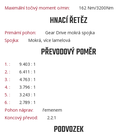
Maximální točivý moment o/min:
162 Nm/3200Nm
HNACÍ ŘETĚZ
Primární pohon:
Gear Drive mokrá spojka
Spojka:
Mokrá, více lamelová
PŘEVODOVÝ POMĚR
1. :
9.403 : 1
2. :
6.411 : 1
3. :
4.763 : 1
4. :
3.796 : 1
5. :
3.243 : 1
6. :
2.789 : 1
Pohon náprav:
řemenem
Koncový převod:
2.2:1
PODVOZEK