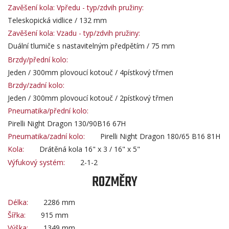
Zavěšení kola: Vpředu - typ/zdvih pružiny:
Teleskopická vidlice / 132 mm
Zavěšení kola: Vzadu - typ/zdvih pružiny:
Duální tlumiče s nastavitelným předpětím / 75 mm
Brzdy/přední kolo:
Jeden / 300mm plovoucí kotouč / 4pístkový třmen
Brzdy/zadní kolo:
Jeden / 300mm plovoucí kotouč / 2pístkový třmen
Pneumatika/přední kolo:
Pirelli Night Dragon 130/90B16 67H
Pneumatika/zadní kolo:
Pirelli Night Dragon 180/65 B16 81H
Kola:
Drátěná kola 16" x 3 / 16" x 5"
Výfukový systém:
2-1-2
ROZMĚRY
Délka:
2286 mm
Šířka:
915 mm
Výška:
1349 mm