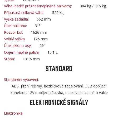
Váha (nádrž prázdná/naplněná palivem):
304 kg / 315 kg
Přípustná celková váha:
522 kg
Výška sedadla:
662 mm
Úhel náklonu:
31°
Rozvor kol:
1626 mm
Světlá výška:
125 mm
Úhel sklonu osy:
29°
Objem náplně paliva:
15.1 L
Stopa:
131.5 mm
STANDARD
Standardní vybavení:
ABS, jízdní režimy, bezklíčkové zapalování, USB dobíjecí
konektor, 12V dobíjecí zásuvka, deaktivace zadního válce
ELEKTRONICKÉ SIGNÁLY
Elektronika: