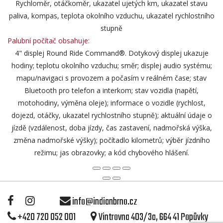
Rychloměr, otáčkoměr, ukazatel ujetých km, ukazatel stavu
paliva, kompas, teplota okolního vzduchu, ukazatel rychlostního
stupně
Palubní počítač obsahuje:
4" displej Round Ride Command®. Dotykový displej ukazuje
hodiny; teplotu okolního vzduchu; směr; displej audio systému;
mapu/navigaci s provozem a počasím v reálném čase; stav
Bluetooth pro telefon a interkom; stav vozidla (napětí,
motohodiny, výměna oleje); informace o vozidle (rychlost,
dojezd, otáčky, ukazatel rychlostního stupně); aktuální údaje o
jízdě (vzdálenost, doba jízdy, čas zastavení, nadmořská výška,
změna nadmořské výšky); počítadlo kilometrů; výběr jízdního
režimu; jas obrazovky; a kód chybového hlášení.
info@indianbrno.cz
+420 720 052 001
Vintrovna 403/3a, 664 41 Popůvky