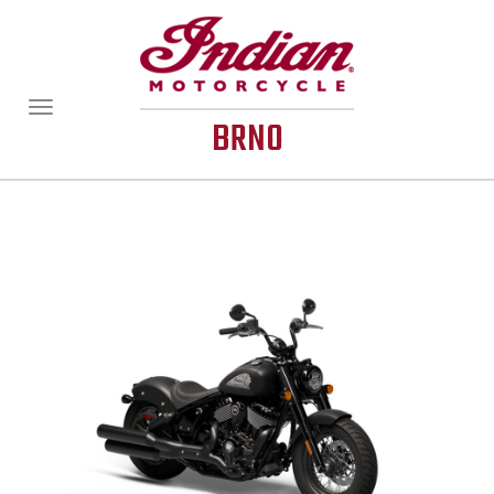
Zobrazit/skrýt
BRNO
navigaci