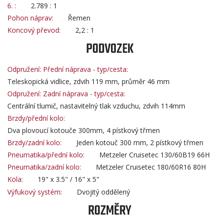
6. :
2.789 : 1
Pohon náprav:
Řemen
Koncový převod:
2,2 : 1
PODVOZEK
Odpružení: Přední náprava - typ/cesta:
Teleskopická vidlice, zdvih 119 mm, průměr 46 mm
Odpružení: Zadní náprava - typ/cesta:
Centrální tlumič, nastavitelný tlak vzduchu, zdvih 114mm
Brzdy/přední kolo:
Dva plovoucí kotouče 300mm, 4 pístkový třmen
Brzdy/zadní kolo:
Jeden kotouč 300 mm, 2 pístkový třmen
Pneumatika/přední kolo:
Metzeler Cruisetec 130/60B19 66H
Pneumatika/zadní kolo:
Metzeler Cruisetec 180/60R16 80H
Kola:
19" x 3.5" / 16" x 5"
Výfukový systém:
Dvojitý oddělený
ROZMĚRY