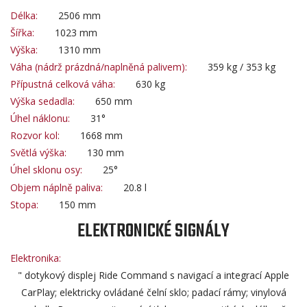
Délka:
2506 mm
Šířka:
1023 mm
Výška:
1310 mm
Váha (nádrž prázdná/naplněná palivem):
359 kg / 353 kg
Přípustná celková váha:
630 kg
Výška sedadla:
650 mm
Úhel náklonu:
31°
Rozvor kol:
1668 mm
Světlá výška:
130 mm
Úhel sklonu osy:
25°
Objem náplně paliva:
20.8 l
Stopa:
150 mm
ELEKTRONICKÉ SIGNÁLY
Elektronika:
" dotykový displej Ride Command s navigací a integrací Apple
CarPlay; elektricky ovládané čelní sklo; padací rámy; vinylová