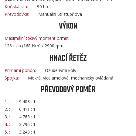
Koňská síla:
90 hp
Převodovka:
Manuální 6ti stupňová
VÝKON
Maximální točivý moment o/min:
126 ft-lb (168 Nm) / 2900 rpm
HNACÍ ŘETĚZ
Primární pohon:
Ozubenými koly
Spojka:
Mokrá, vícelamelová, mechanicky ovládaná
PŘEVODOVÝ POMĚR
1. :
9.403 : 1
2. :
6.411 : 1
3. :
4.763 : 1
4. :
3.796 : 1
5. :
3.243 : 1