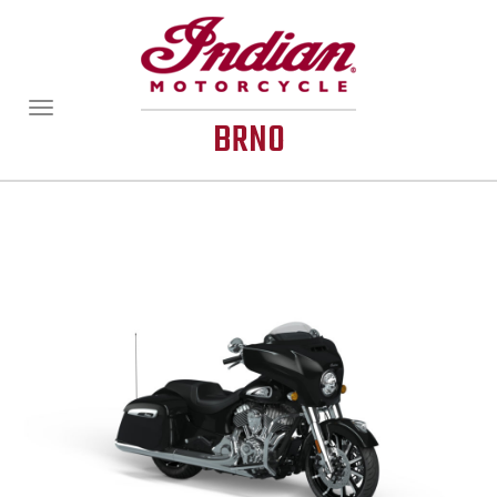
Zobrazit/skrýt
BRNO
navigaci