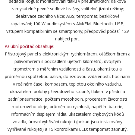
sedadla Rogue; monitorování tlaku v pneumatikách; dálkově
zamykatelné pevné sedlové brašny; volitelné jízdní režimy;
deaktivace zadního válce; ABS; tempomat; bezklíčové
zapalování; 100 W audiosystém s AM/FM, Bluetooth, USB,
vstupem kompatibilním se smartphony; předpověď počasí; 12V
nabíjecí port.
Palubní počítač obsahuje:
Přístrojový panel s elektronickým rychloměrem, otáčkoměrem a
palivoměrem s počítadlem ujetých kilometrů, dvojitým
tripmetrem s měřením vzdálenosti a času, okamžitou a
průměrnou spotřebou paliva, dojezdovou vzdáleností, hodinami
v reálném čase, kompasem, teplotou okolního vzduchu,
ukazatelem polohy převodového stupně, tlakem v přední a
zadní pneumatice, počtem motohodin, procentem životnosti
motorového oleje, průměrnou rychlostí, napětím baterie,
informačním displejem rádia, ukazatelem chybových kódů
vozidla, úrovní vyhřívání rukojetí (pokud jsou instalovány
vyhřívané rukojeti) a 15 kontrolkami LED: tempomat zapnutý,