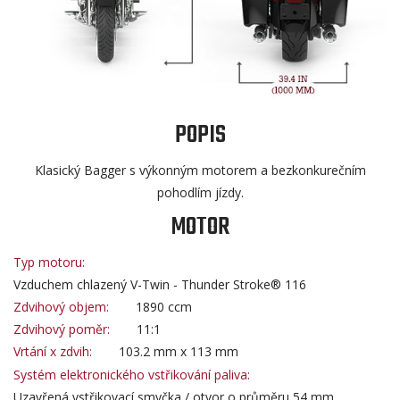
POPIS
Klasický Bagger s výkonným motorem a bezkonkurečním
pohodlím jízdy.
MOTOR
Typ motoru:
Vzduchem chlazený V-Twin - Thunder Stroke® 116
Zdvihový objem:
1890 ccm
Zdvihový poměr:
11:1
Vrtání x zdvih:
103.2 mm x 113 mm
Systém elektronického vstřikování paliva:
Uzavřená vstřikovací smyčka / otvor o průměru 54 mm