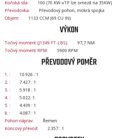
Koňská síla:
100 (70 KW-vTP lze omezit na 35KW)
Převodovka:
Převodový pohon, mokrá spojka
Objem:
1133 CCM (69 CU IN)
VÝKON
Točivý moment (J1349 FT-LBS):
97,7 NM
Točivý moment RPM:
5900 RPM
PŘEVODOVÝ POMĚR
1. :
10.926 : 1
2. :
7.427 : 1
3. :
5.918 : 1
4. :
5.022: 1
5. :
4.439 : 1
6. :
4.087 : 1
Pohon náprav:
Řemen
Koncový převod:
2.357 : 1