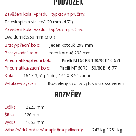
PODVOZEK
Zavěšení kola: Vpředu - typ/zdvih pružiny:
Teleskopická vidlice/120 mm (4,7")
Zavěšení kola: Vzadu - typ/zdvih pružiny:
Dva tlumiče/50 mm (3,0")
Brzdy/přední kolo:
Jeden kotouč 298 mm
Brzdy/zadní kolo:
Jeden kotouč 298 mm
Pneumatika/přední kolo:
Pirelli MT60RS 130/90B16 67H
Pneumatika/zadní kolo:
Pirelli MT60RS 150/80B16 77H
Kola:
16" X 3,5" přední, 16" X 3,5" zadní
Výfukový systém:
Rozdělený dvojitý výfuk s crossoverem
ROZMĚRY
Délka:
2223 mm
Šířka:
926 mm
Výška:
1053 mm
Váha (nádrž prázdná/naplněná palivem):
242 kg / 251 kg