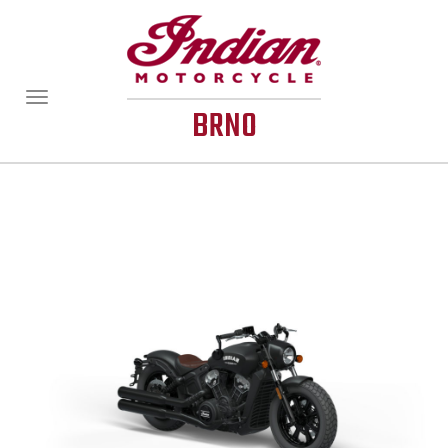
Zobrazit/skrýt
BRNO
navigaci