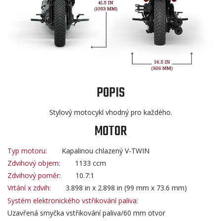
POPIS
Stylový motocykl vhodný pro každého.
MOTOR
Typ motoru:
Kapalinou chlazený V-TWIN
Zdvihový objem:
1133 ccm
Zdvihový poměr:
10.7:1
Vrtání x zdvih:
3.898 in x 2.898 in (99 mm x 73.6 mm)
Systém elektronického vstřikování paliva:
Uzavřená smyčka vstřikování paliva/60 mm otvor