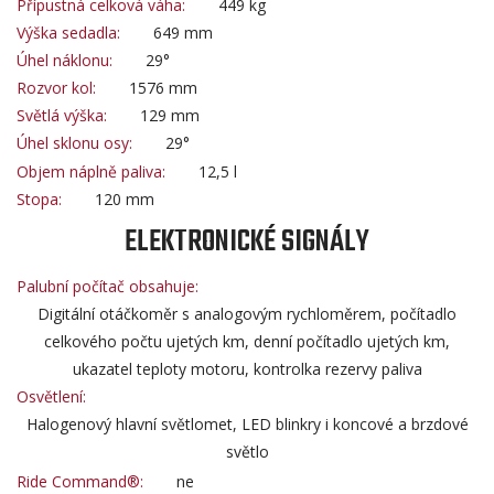
Přípustná celková váha:
449 kg
Výška sedadla:
649 mm
Úhel náklonu:
29°
Rozvor kol:
1576 mm
Světlá výška:
129 mm
Úhel sklonu osy:
29°
Objem náplně paliva:
12,5 l
Stopa:
120 mm
ELEKTRONICKÉ SIGNÁLY
Palubní počítač obsahuje:
Digitální otáčkoměr s analogovým rychloměrem, počítadlo
celkového počtu ujetých km, denní počítadlo ujetých km,
ukazatel teploty motoru, kontrolka rezervy paliva
Osvětlení:
Halogenový hlavní světlomet, LED blinkry i koncové a brzdové
světlo
Ride Command®:
ne