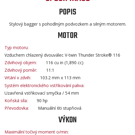
POPIS
Stylový bagger s pohodlným podvozkem a silným motorem.
MOTOR
Typ motoru:
Vzduchem chlazený dvouválec V-twin Thunder Stroke® 116
Zdvihový objem:
116 cu in (1,890 cc)
Zdvihový poměr:
11:1
Vrtání x zdvih:
103.2 mm x 113 mm
Systém elektronického vstřikování paliva:
Uzavřená vstřikovací smyčka / 54 mm
Koňská síla:
90 hp
Převodovka:
Manuální 6ti stupňová
VÝKON
Maximální točivý moment o/min: