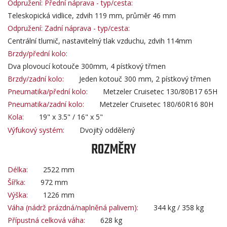
Odpružení: Přední náprava - typ/cesta:
Teleskopická vidlice, zdvih 119 mm, průměr 46 mm
Odpružení: Zadní náprava - typ/cesta:
Centrální tlumič, nastavitelný tlak vzduchu, zdvih 114mm
Brzdy/přední kolo:
Dva plovoucí kotouče 300mm, 4 pístkový třmen
Brzdy/zadní kolo:
Jeden kotouč 300 mm, 2 pístkový třmen
Pneumatika/přední kolo:
Metzeler Cruisetec 130/80B17 65H
Pneumatika/zadní kolo:
Metzeler Cruisetec 180/60R16 80H
Kola:
19" x 3.5" / 16" x 5"
Výfukový systém:
Dvojitý oddělený
ROZMĚRY
Délka:
2522 mm
Šířka:
972 mm
Výška:
1226 mm
Váha (nádrž prázdná/naplněná palivem):
344 kg / 358 kg
Přípustná celková váha:
628 kg