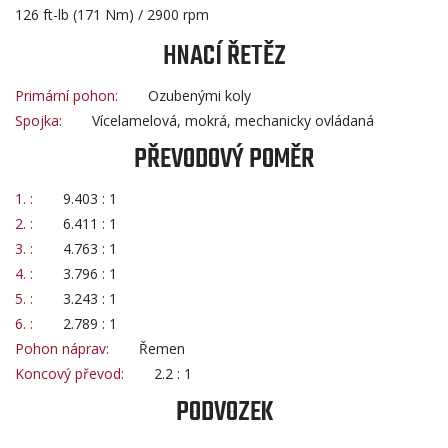
126 ft-lb (171 Nm) / 2900 rpm
HNACÍ ŘETĚZ
Primární pohon:
Ozubenými koly
Spojka:
Vícelamelová, mokrá, mechanicky ovládaná
PŘEVODOVÝ POMĚR
1. :
9.403 : 1
2. :
6.411 : 1
3. :
4.763 : 1
4. :
3.796 : 1
5. :
3.243 : 1
6. :
2.789 : 1
Pohon náprav:
Řemen
Koncový převod:
2.2 : 1
PODVOZEK