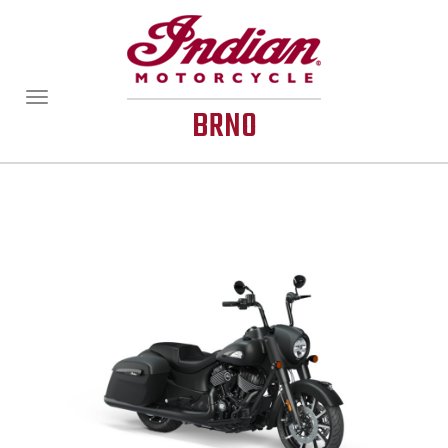
Zobrazit/skrýt
BRNO
navigaci