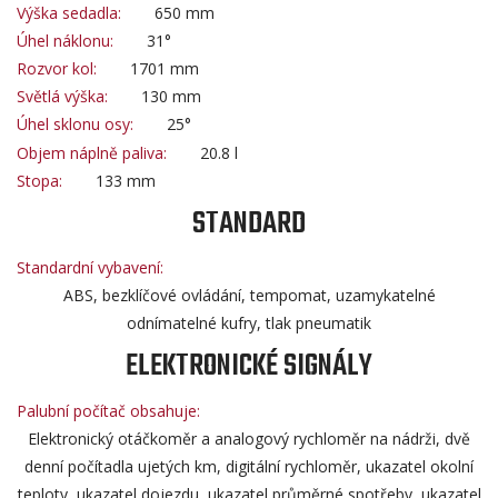
Výška sedadla:
650 mm
Úhel náklonu:
31°
Rozvor kol:
1701 mm
Světlá výška:
130 mm
Úhel sklonu osy:
25°
Objem náplně paliva:
20.8 l
Stopa:
133 mm
STANDARD
Standardní vybavení:
ABS, bezklíčové ovládání, tempomat, uzamykatelné
odnímatelné kufry, tlak pneumatik
ELEKTRONICKÉ SIGNÁLY
Palubní počítač obsahuje:
Elektronický otáčkoměr a analogový rychloměr na nádrži, dvě
denní počítadla ujetých km, digitální rychloměr, ukazatel okolní
teploty, ukazatel dojezdu, ukazatel průměrné spotřeby, ukazatel