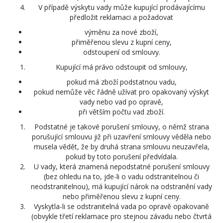
V případě výskytu vady může kupující prodávajícímu
předložit reklamaci a požadovat
výměnu za nové zboží,
přiměřenou slevu z kupní ceny,
odstoupení od smlouvy.
Kupující má právo odstoupit od smlouvy,
pokud má zboží podstatnou vadu,
pokud nemůže věc řádně užívat pro opakovaný výskyt
vady nebo vad po opravě,
při větším počtu vad zboží.
Podstatné je takové porušení smlouvy, o němž strana
porušující smlouvu již při uzavření smlouvy věděla nebo
musela vědět, že by druhá strana smlouvu neuzavřela,
pokud by toto porušení předvídala.
U vady, která znamená nepodstatné porušení smlouvy
(bez ohledu na to, jde-li o vadu odstranitelnou či
neodstranitelnou), má kupující nárok na odstranění vady
nebo přiměřenou slevu z kupní ceny.
Vyskytla-li se odstranitelná vada po opravě opakovaně
(obvykle třetí reklamace pro stejnou závadu nebo čtvrtá