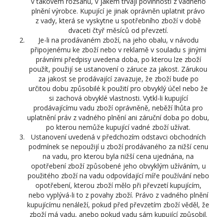
v takovém rozsahu, v jakém trvají povinnosti z vadného
plnění výrobce. Kupující je jinak oprávněn uplatnit právo
z vady, která se vyskytne u spotřebního zboží v době
dvaceti čtyř měsíců od převzetí.
Je-li na prodávaném zboží, na jeho obalu, v návodu
připojenému ke zboží nebo v reklamě v souladu s jinými
právními předpisy uvedena doba, po kterou lze zboží
použít, použijí se ustanovení o záruce za jakost. Zárukou
za jakost se prodávající zavazuje, že zboží bude po
určitou dobu způsobilé k použití pro obvyklý účel nebo že
si zachová obvyklé vlastnosti. Vytkl-li kupující
prodávajícímu vadu zboží oprávněně, neběží lhůta pro
uplatnění práv z vadného plnění ani záruční doba po dobu,
po kterou nemůže kupující vadné zboží užívat.
Ustanovení uvedená v předchozím odstavci obchodních
podmínek se nepoužijí u zboží prodávaného za nižší cenu
na vadu, pro kterou byla nižší cena ujednána, na
opotřebení zboží způsobené jeho obvyklým užíváním, u
použitého zboží na vadu odpovídající míře používání nebo
opotřebení, kterou zboží mělo při převzetí kupujícím,
nebo vyplývá-li to z povahy zboží. Právo z vadného plnění
kupujícímu nenáleží, pokud před převzetím zboží věděl, že
zboží má vadu, anebo pokud vadu sám kupující způsobil.