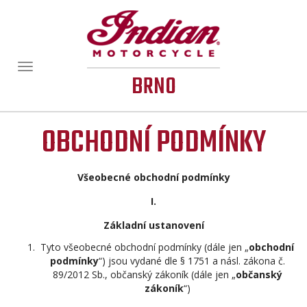
Zobrazit/skrýt
BRNO
navigaci
OBCHODNÍ PODMÍNKY
Všeobecné obchodní podmínky
I.
Základní ustanovení
Tyto všeobecné obchodní podmínky (dále jen „
obchodní
podmínky
“) jsou vydané dle § 1751 a násl. zákona č.
89/2012 Sb., občanský zákoník (dále jen „
občanský
zákoník
“)