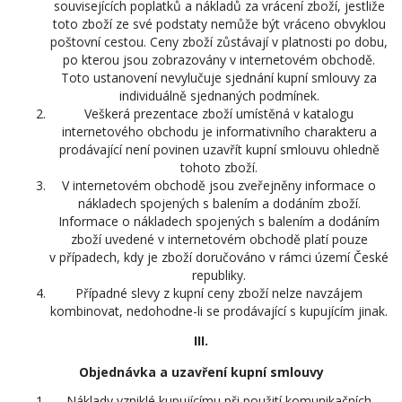
souvisejících poplatků a nákladů za vrácení zboží, jestliže
toto zboží ze své podstaty nemůže být vráceno obvyklou
poštovní cestou. Ceny zboží zůstávají v platnosti po dobu,
po kterou jsou zobrazovány v internetovém obchodě.
Toto ustanovení nevylučuje sjednání kupní smlouvy za
individuálně sjednaných podmínek.
Veškerá prezentace zboží umístěná v katalogu
internetového obchodu je informativního charakteru a
prodávající není povinen uzavřít kupní smlouvu ohledně
tohoto zboží.
V internetovém obchodě jsou zveřejněny informace o
nákladech spojených s balením a dodáním zboží.
Informace o nákladech spojených s balením a dodáním
zboží uvedené v internetovém obchodě platí pouze
v případech, kdy je zboží doručováno v rámci území České
republiky.
Případné slevy z kupní ceny zboží nelze navzájem
kombinovat, nedohodne-li se prodávající s kupujícím jinak.
III.
Objednávka a uzavření kupní smlouvy
Náklady vzniklé kupujícímu při použití komunikačních