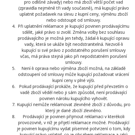
pro odlišné závady) nebo má zboží větší počet vad
(zpravidla nejméně tři vady současně), má kupující právo
uplatnit požadavek na slevu z kupní ceny, výměnu zboží
nebo odstoupit od smlouvy.
Při uplatnění reklamace je kupující povinen prodávajícímu
sdělit, jaké právo si zvolil. Změna volby bez souhlasu
prodávajícího je možná jen tehdy, žádal-li kupující opravu
vady, která se ukáže být neodstranitelná. Nezvolí-li
kupující si své právo z podstatného porušení smlouvy
včas, má práva stejná jako při nepodstatném porušení
smlouvy.
Není-li oprava nebo výměna zboží možná, na základě
odstoupení od smlouvy může kupující požadovat vrácení
kupní ceny v plné výši.
Pokud prodávající prokáže, že kupující před převzetím o
vadě zboží věděl nebo ji sám způsobil, není prodávající
povinen nároku kupujícího vyhovět.
Kupující nemůže reklamovat zlevněné zboží z důvodu, pro
který je dané zboží zlevněno.
Prodávající je povinen přijmout reklamaci v kterékoli
provozovně, v níž je přijetí reklamace možné. Prodávající
je povinen kupujícímu vydat písemné potvrzení o tom, kdy
kupující právo uplatnil, co je obsahem reklamace a jaký