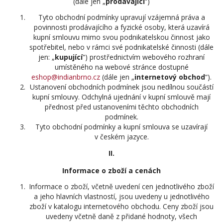
(dále jen „
prodávající
“)
Tyto obchodní podmínky upravují vzájemná práva a
povinnosti prodávajícího a fyzické osoby, která uzavírá
kupní smlouvu mimo svou podnikatelskou činnost jako
spotřebitel, nebo v rámci své podnikatelské činnosti (dále
jen: „
kupující
“) prostřednictvím webového rozhraní
umístěného na webové stránce dostupné
eshop@indianbrno.cz
(dále jen „
internetový obchod
“).
Ustanovení obchodních podmínek jsou nedílnou součástí
kupní smlouvy. Odchylná ujednání v kupní smlouvě mají
přednost před ustanoveními těchto obchodních
podmínek.
Tyto obchodní podmínky a kupní smlouva se uzavírají
v českém jazyce.
II.
Informace o zboží a cenách
Informace o zboží, včetně uvedení cen jednotlivého zboží
a jeho hlavních vlastností, jsou uvedeny u jednotlivého
zboží v katalogu internetového obchodu. Ceny zboží jsou
uvedeny včetně daně z přidané hodnoty, všech