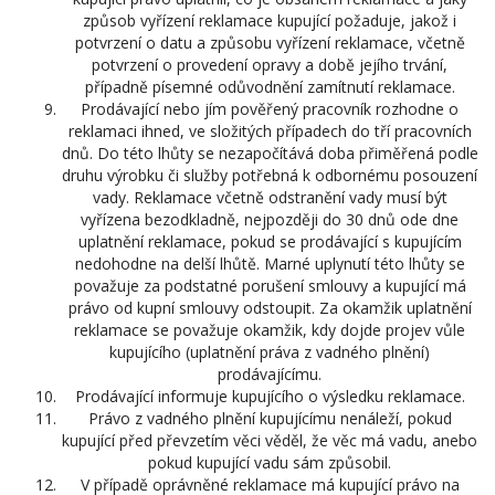
způsob vyřízení reklamace kupující požaduje, jakož i
potvrzení o datu a způsobu vyřízení reklamace, včetně
potvrzení o provedení opravy a době jejího trvání,
případně písemné odůvodnění zamítnutí reklamace.
Prodávající nebo jím pověřený pracovník rozhodne o
reklamaci ihned, ve složitých případech do tří pracovních
dnů. Do této lhůty se nezapočítává doba přiměřená podle
druhu výrobku či služby potřebná k odbornému posouzení
vady. Reklamace včetně odstranění vady musí být
vyřízena bezodkladně, nejpozději do 30 dnů ode dne
uplatnění reklamace, pokud se prodávající s kupujícím
nedohodne na delší lhůtě. Marné uplynutí této lhůty se
považuje za podstatné porušení smlouvy a kupující má
právo od kupní smlouvy odstoupit. Za okamžik uplatnění
reklamace se považuje okamžik, kdy dojde projev vůle
kupujícího (uplatnění práva z vadného plnění)
prodávajícímu.
Prodávající informuje kupujícího o výsledku reklamace.
Právo z vadného plnění kupujícímu nenáleží, pokud
kupující před převzetím věci věděl, že věc má vadu, anebo
pokud kupující vadu sám způsobil.
V případě oprávněné reklamace má kupující právo na