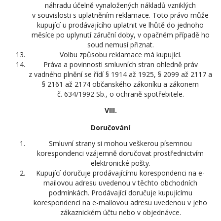
náhradu účelně vynaložených nákladů vzniklých
v souvislosti s uplatněním reklamace. Toto právo může
kupující u prodávajícího uplatnit ve lhůtě do jednoho
měsíce po uplynutí záruční doby, v opačném případě ho
soud nemusí přiznat.
Volbu způsobu reklamace má kupující.
Práva a povinnosti smluvních stran ohledně práv
z vadného plnění se řídí § 1914 až 1925, § 2099 až 2117 a
§ 2161 až 2174 občanského zákoníku a zákonem
č. 634/1992 Sb., o ochraně spotřebitele.
VIII.
Doručování
Smluvní strany si mohou veškerou písemnou
korespondenci vzájemně doručovat prostřednictvím
elektronické pošty.
Kupující doručuje prodávajícímu korespondenci na e-
mailovou adresu uvedenou v těchto obchodních
podmínkách. Prodávající doručuje kupujícímu
korespondenci na e-mailovou adresu uvedenou v jeho
zákaznickém účtu nebo v objednávce.