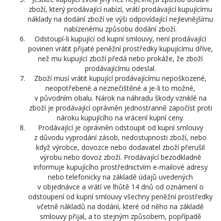
zboží, který prodávající nabízí, vrátí prodávající kupujícímu
náklady na dodání zboží ve výši odpovídající nejlevnějšímu
nabízenému způsobu dodání zboží.
Odstoupí-li kupující od kupní smlouvy, není prodávající
povinen vrátit přijaté peněžní prostředky kupujícímu dříve,
než mu kupující zboží předá nebo prokáže, že zboží
prodávajícímu odeslal.
Zboží musí vrátit kupující prodávajícímu nepoškozené,
neopotřebené a neznečištěné a je-li to možné,
v původním obalu. Nárok na náhradu škody vzniklé na
zboží je prodávající oprávněn jednostranně započíst proti
nároku kupujícího na vrácení kupní ceny.
Prodávající je oprávněn odstoupit od kupní smlouvy
z důvodu vyprodání zásob, nedostupnosti zboží, nebo
když výrobce, dovozce nebo dodavatel zboží přerušil
výrobu nebo dovoz zboží. Prodávající bezodkladně
informuje kupujícího prostřednictvím e-mailové adresy
nebo telefonicky na základě údajů uvedených
v objednávce a vrátí ve lhůtě 14 dnů od oznámení o
odstoupení od kupní smlouvy všechny peněžní prostředky
včetně nákladů na dodání, které od něho na základě
smlouvy přijal, a to stejným způsobem, popřípadě