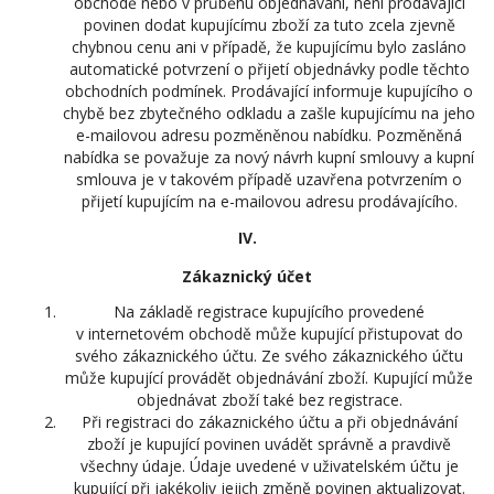
obchodě nebo v průběhu objednávání, není prodávající
povinen dodat kupujícímu zboží za tuto zcela zjevně
chybnou cenu ani v případě, že kupujícímu bylo zasláno
automatické potvrzení o přijetí objednávky podle těchto
obchodních podmínek. Prodávající informuje kupujícího o
chybě bez zbytečného odkladu a zašle kupujícímu na jeho
e-mailovou adresu pozměněnou nabídku. Pozměněná
nabídka se považuje za nový návrh kupní smlouvy a kupní
smlouva je v takovém případě uzavřena potvrzením o
přijetí kupujícím na e-mailovou adresu prodávajícího.
IV.
Zákaznický účet
Na základě registrace kupujícího provedené
v internetovém obchodě může kupující přistupovat do
svého zákaznického účtu. Ze svého zákaznického účtu
může kupující provádět objednávání zboží. Kupující může
objednávat zboží také bez registrace.
Při registraci do zákaznického účtu a při objednávání
zboží je kupující povinen uvádět správně a pravdivě
všechny údaje. Údaje uvedené v uživatelském účtu je
kupující při jakékoliv jejich změně povinen aktualizovat.