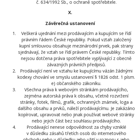
č. 634/1992 Sb., o ochraně spotřebitele.
X.
Závěrečná ustanovení
Veškerá ujednání mezi prodávajícím a kupujícím se řídí
právním řádem České republiky. Pokud vztah založený
kupní smlouvou obsahuje mezinárodní prvek, pak strany
sjednávají, že vztah se řídí právem České republiky. Tímto
nejsou dotčena práva spotřebitele vyplývající z obecně
závazných právních předpisů.
Prodávající není ve vztahu ke kupujícímu vázán žádnými
kodexy chování ve smyslu ustanovení § 1826 odst. 1 písm.
e) občanského zákoníku.
Všechna práva k webovým stránkám prodávajícího,
zejména autorská práva k obsahu, včetně rozvržení
stránky, fotek, filmů, grafik, ochranných známek, loga a
dalšího obsahu a prvků, náleží prodávajícímu. Je zakázáno
kopírovat, upravovat nebo jinak používat webové stránky
nebo jejich část bez souhlasu prodávajícího.
Prodávající nenese odpovědnost za chyby vzniklé
v důsledku zásahů třetích osob do internetového
obchodu nebo v důsledku jeho užití v rozporu s jeho