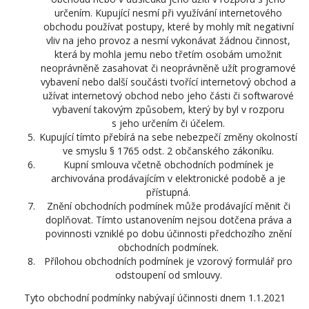
určením. Kupující nesmí při využívání internetového
obchodu používat postupy, které by mohly mít negativní
vliv na jeho provoz a nesmí vykonávat žádnou činnost,
která by mohla jemu nebo třetím osobám umožnit
neoprávněně zasahovat či neoprávněně užít programové
vybavení nebo další součásti tvořící internetový obchod a
užívat internetový obchod nebo jeho části či softwarové
vybavení takovým způsobem, který by byl v rozporu
s jeho určením či účelem.
Kupující tímto přebírá na sebe nebezpečí změny okolností
ve smyslu § 1765 odst. 2 občanského zákoníku.
Kupní smlouva včetně obchodních podmínek je
archivována prodávajícím v elektronické podobě a je
přístupná.
Znění obchodních podmínek může prodávající měnit či
doplňovat. Tímto ustanovením nejsou dotčena práva a
povinnosti vzniklé po dobu účinnosti předchozího znění
obchodních podmínek.
Přílohou obchodních podmínek je vzorový formulář pro
odstoupení od smlouvy.
Tyto obchodní podmínky nabývají účinnosti dnem 1.1.2021