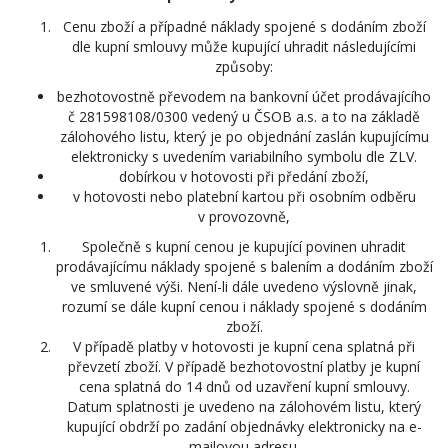
Cenu zboží a případné náklady spojené s dodáním zboží
dle kupní smlouvy může kupující uhradit následujícími
způsoby:
bezhotovostně převodem na bankovní účet prodávajícího
č 281598108/0300 vedený u ČSOB a.s. a to na základě
zálohového listu, který je po objednání zaslán kupujícímu
elektronicky s uvedením variabilního symbolu dle ZLV.
dobírkou v hotovosti při předání zboží,
v hotovosti nebo platební kartou při osobním odběru
v provozovně,
Společně s kupní cenou je kupující povinen uhradit
prodávajícímu náklady spojené s balením a dodáním zboží
ve smluvené výši. Není-li dále uvedeno výslovně jinak,
rozumí se dále kupní cenou i náklady spojené s dodáním
zboží.
V případě platby v hotovosti je kupní cena splatná při
převzetí zboží. V případě bezhotovostní platby je kupní
cena splatná do 14 dnů od uzavření kupní smlouvy.
Datum splatnosti je uvedeno na zálohovém listu, který
kupující obdrží po zadání objednávky elektronicky na e-
mailovou adresu.