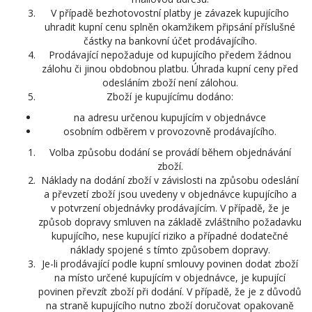
V případě bezhotovostní platby je závazek kupujícího
uhradit kupní cenu splněn okamžikem připsání příslušné
částky na bankovní účet prodávajícího.
Prodávající nepožaduje od kupujícího předem žádnou
zálohu či jinou obdobnou platbu. Úhrada kupní ceny před
odesláním zboží není zálohou.
Zboží je kupujícímu dodáno:
na adresu určenou kupujícím v objednávce
osobním odběrem v provozovně prodávajícího.
Volba způsobu dodání se provádí během objednávání
zboží.
Náklady na dodání zboží v závislosti na způsobu odeslání
a převzetí zboží jsou uvedeny v objednávce kupujícího a
v potvrzení objednávky prodávajícím. V případě, že je
způsob dopravy smluven na základě zvláštního požadavku
kupujícího, nese kupující riziko a případné dodatečné
náklady spojené s tímto způsobem dopravy.
Je-li prodávající podle kupní smlouvy povinen dodat zboží
na místo určené kupujícím v objednávce, je kupující
povinen převzít zboží při dodání. V případě, že je z důvodů
na straně kupujícího nutno zboží doručovat opakovaně