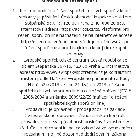
Mimosoudní řešení sporů
K mimosoudnímu řešení spotřebitelských sporů z kupní
smlouvy je příslušná Česká obchodní inspekce se sídlem
Štěpánská 567/15, 120 00 Praha 2, IČ: 000 20 869,
internetová adresa: https://adr.coi.cz/cs. Platformu pro
řešení sporů on-line nacházející se na internetové adrese
http://ec.europa.eu/consumers/odr je možné využít při
řešení sporů mezi prodávajícím a kupujícím z kupní
smlouvy.
Evropské spotřebitelské centrum Česká republika se
sídlem Štěpánská 567/15, 120 00 Praha 2, internetová
adresa: http://www.evropskyspotrebitel.cz je kontaktním
místem podle Nařízení Evropského parlamentu a Rady
(EU) č. 524/2013 ze dne 21. května 2013 o řešení
spotřebitelských sporů on-line a o změně nařízení (ES) č.
2006/2004 a směrnice 2009/22/ES (nařízení o řešení
spotřebitelských sporů on-line).
Prodávající je oprávněn k prodeji zboží na základě
živnostenského oprávnění. Živnostenskou kontrolu
provádí v rámci své působnosti příslušný živnostenský
úřad. Česká obchodní inspekce vykonává ve vymezeném
rozsahu mimo jiné dozor nad dodržováním zákona