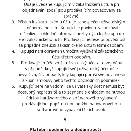
Údaje uvedené kupujícím v zákaznickém účtu a při
objednávání zboží jsou prodávajícím považovány za
správné.
Přístup k zákaznickému účtu je zabezpečen uživatelským
jménem a heslem. Kupující je povinen zachovávat
mlčenlivost ohledně informací nezbytných k přístupu do
jeho zákaznického účtu. Prodávající nenese odpovědnost
za případné zneužití zákaznického účtu třetími osobami.
Kupující není oprávněn umožnit využívání zákaznického
účtu třetím osobám.
Prodávající může zrušit uživatelský účet a to zejména
v případě, když kupující svůj uživatelský účet déle
nevyužívá, či v případě, kdy kupující poruší své povinnosti
z kupní smlouvy nebo těchto obchodních podmínek.
Kupující bere na vědomí, že uživatelský účet nemusí být
dostupný nepřetržitě a to zejména s ohledem na nutnou
údržbu hardwarového a softwarového vybavení
prodávajícího, popř. nutnou údržbu hardwarového a
softwarového vybavení třetích osob.
V.
Platební podmínky a dodání zboží