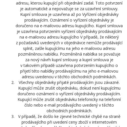
adresu, kterou kupující při objednání zadal. Toto potvrzení
je automatické a nepovažuje se za uzavření smlouvy.
Kupní smlouva je uzavřena až po Vyřízení objednávky
prodávajícím. Oznámení o vyřízení objednávky je
doručeno na e-mailovou adresu kupujícího. Kupní smlouva
je uzavřena potvrzením vyřízení objednávky prodávajícím
na e-mailovou adresu kupujícího V případě, že některý
z požadavků uvedených v objednávce nemůže prodávající
splnit, zašle kupujícímu na jeho e-mailovou adresu
pozměněnou nabídku. Pozměněná nabídka se považuje
za nový návrh kupní smlouvy a kupní smlouva je
v takovém případě uzavřena potvrzením kupujícího o
přijetí této nabídky prodávajícímu na jeho e-mailovou
adresu uvedenou v těchto obchodních podmínkách.
Všechny objednávky přijaté prodávajícím jsou závazné.
Kupující může zrušit objednávku, dokud není kupujícímu
doručeno oznámení o vyřízení objednávky prodávajícím.
Kupující může zrušit objednávku telefonicky na telefonní
číslo nebo e-mail prodávajícího uvedený v těchto
obchodních podmínkách.
V případě, že došlo ke zjevné technické chybě na straně
prodávajícího při uvedení ceny zboží v internetovém