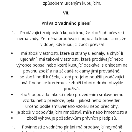
způsobem určeným kupujícím.
VII.
Práva z vadného plnění
Prodávající zodpovídá kupujícímu, že zboží při převzetí
nemá vady. Zejména prodávající odpovídá kupujícímu, že
v době, kdy kupující zboží převzal
má zboží vlastnosti, které si strany ujednaly, a chybí-li
ujednání, má takové vlastnosti, které prodávající nebo
výrobce popsal nebo které kupující očekával s ohledem na
povahu zboží a na základě reklamy jimi prováděné,
se zboží hodí k účelu, který pro jeho použití prodávající
uvádí nebo ke kterému se zboží tohoto druhu obvykle
používá,
zboží odpovídá jakostí nebo provedením smluvenému
vzorku nebo předloze, byla-li jakost nebo provedení
určeno podle smluveného vzorku nebo předlohy,
je zboží v odpovídajícím množství, míře nebo hmotnosti a
zboží vyhovuje požadavkům právních předpisů.
Povinnosti z vadného plnění má prodávající nejméně