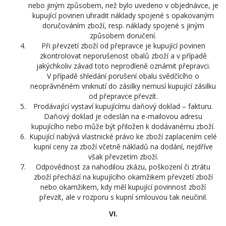
nebo jiným způsobem, než bylo uvedeno v objednávce, je
kupující povinen uhradit náklady spojené s opakovaným
doručováním zboží, resp. náklady spojené s jiným
způsobem doručení.
Při převzetí zboží od přepravce je kupující povinen
zkontrolovat neporušenost obalů zboží a v případě
jakýchkoliv závad toto neprodleně oznámit přepravci.
V případě shledání porušení obalu svědčícího o
neoprávněném vniknutí do zásilky nemusí kupující zásilku
od přepravce převzít.
Prodávající vystaví kupujícímu daňový doklad – fakturu.
Daňový doklad je odeslán na e-mailovou adresu
kupujícího nebo může být přiložen k dodávanému zboží.
Kupující nabývá vlastnické právo ke zboží zaplacením celé
kupní ceny za zboží včetně nákladů na dodání, nejdříve
však převzetím zboží.
Odpovědnost za nahodilou zkázu, poškození či ztrátu
zboží přechází na kupujícího okamžikem převzetí zboží
nebo okamžikem, kdy měl kupující povinnost zboží
převzít, ale v rozporu s kupní smlouvou tak neučinil.
VI.