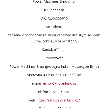
Power Machines Brno s.r.o.
IČ: 06555616
DIČ: CZ06555616
se sídlem:
zapsané v obchodním rejstříku vedeným Krajským soudem
v Brně, oddíl C, vložka 102779
Kontaktní údaje
Provozovna
Power Machines Brno (prodejna Indian Motorcycle Brno)
Vintrovna 403/3a, 664 41 Popůvky
e-mail:
eshop@indianbrno.cz
telefon: +720 052 001
web:
https://eshop.indianbrno.cz/