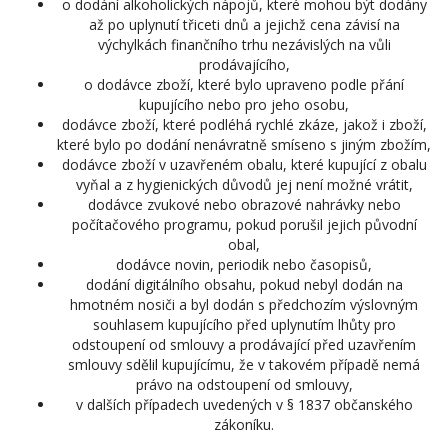
o dodání alkoholických nápojů, které mohou být dodány
až po uplynutí třiceti dnů a jejichž cena závisí na
výchylkách finančního trhu nezávislých na vůli
prodávajícího,
o dodávce zboží, které bylo upraveno podle přání
kupujícího nebo pro jeho osobu,
dodávce zboží, které podléhá rychlé zkáze, jakož i zboží,
které bylo po dodání nenávratně smíseno s jiným zbožím,
dodávce zboží v uzavřeném obalu, které kupující z obalu
vyňal a z hygienických důvodů jej není možné vrátit,
dodávce zvukové nebo obrazové nahrávky nebo
počítačového programu, pokud porušil jejich původní
obal,
dodávce novin, periodik nebo časopisů,
dodání digitálního obsahu, pokud nebyl dodán na
hmotném nosiči a byl dodán s předchozím výslovným
souhlasem kupujícího před uplynutím lhůty pro
odstoupení od smlouvy a prodávající před uzavřením
smlouvy sdělil kupujícímu, že v takovém případě nemá
právo na odstoupení od smlouvy,
v dalších případech uvedených v § 1837 občanského
zákoníku.