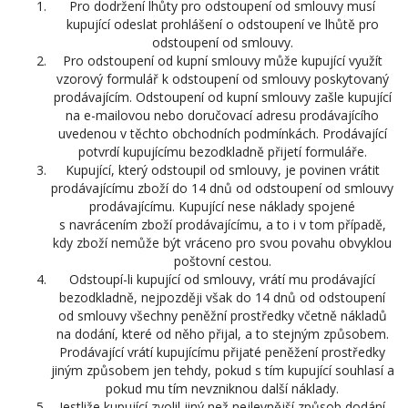
Pro dodržení lhůty pro odstoupení od smlouvy musí
kupující odeslat prohlášení o odstoupení ve lhůtě pro
odstoupení od smlouvy.
Pro odstoupení od kupní smlouvy může kupující využít
vzorový formulář k odstoupení od smlouvy poskytovaný
prodávajícím. Odstoupení od kupní smlouvy zašle kupující
na e-mailovou nebo doručovací adresu prodávajícího
uvedenou v těchto obchodních podmínkách. Prodávající
potvrdí kupujícímu bezodkladně přijetí formuláře.
Kupující, který odstoupil od smlouvy, je povinen vrátit
prodávajícímu zboží do 14 dnů od odstoupení od smlouvy
prodávajícímu. Kupující nese náklady spojené
s navrácením zboží prodávajícímu, a to i v tom případě,
kdy zboží nemůže být vráceno pro svou povahu obvyklou
poštovní cestou.
Odstoupí-li kupující od smlouvy, vrátí mu prodávající
bezodkladně, nejpozději však do 14 dnů od odstoupení
od smlouvy všechny peněžní prostředky včetně nákladů
na dodání, které od něho přijal, a to stejným způsobem.
Prodávající vrátí kupujícímu přijaté peněžení prostředky
jiným způsobem jen tehdy, pokud s tím kupující souhlasí a
pokud mu tím nevzniknou další náklady.
Jestliže kupující zvolil jiný než nejlevnější způsob dodání