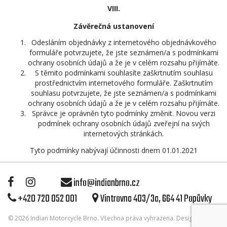
VIII.
Závěrečná ustanovení
Odesláním objednávky z internetového objednávkového
formuláře potvrzujete, že jste seznámen/a s podmínkami
ochrany osobních údajů a že je v celém rozsahu přijímáte.
S těmito podmínkami souhlasíte zaškrtnutím souhlasu
prostřednictvím internetového formuláře. Zaškrtnutím
souhlasu potvrzujete, že jste seznámen/a s podmínkami
ochrany osobních údajů a že je v celém rozsahu přijímáte.
Správce je oprávněn tyto podmínky změnit. Novou verzi
podmínek ochrany osobních údajů zveřejní na svých
internetových stránkách.
Tyto podmínky nabývají účinnosti dnem 01.01.2021
info@indianbrno.cz
+420 720 052 001
Vintrovna 403/3a, 664 41 Popůvky
© 2026
Indian Motorcycle Brno
. Všechna práva vyhrazena. Design & Code