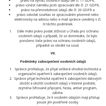
právo na výmaz osobních údajů dle čl. 17 GDPR,
právo vznést námitku proti zpracování dle čl. 21 GDPR,
právo na přenositelnost údajů dle čl. 20 GDPR a
právo odvolat souhlas se zpracováním písemně nebo
elektronicky na adresu nebo e-mail správce uvedený v čl.
III těchto podmínek.
Dále máte právo podat stížnost u Úřadu pro ochranu
osobních údajů v případě, že se domníváte, že bylo
porušeno Vaše právo na ochranu osobních údajů,
případně se obrátit na soud.
VII.
Podmínky zabezpečení osobních údajů
Správce prohlašuje, že přijal veškerá vhodná technická a
organizační opatření k zabezpečení osobních údajů.
Správce přijal technická opatření k zabezpečení datových
úložišť a úložišť osobních údajů v listinné podobě,
zejména šifrované připojení, hesla, antivir program,
záloha.
Správce prohlašuje, že k osobním údajům mají přístup
pouze jím pověřené osoby.