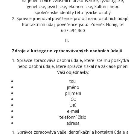
na jeden či více zvláštních prvků fyzické, fyziologické,
genetické, psychické, ekonomické, kulturní nebo
společenské identity této fyzické osoby.
Správce jmenoval pověřence pro ochranu osobních údajů.
Kontaktními údaji pověřence jsou: Zdeněk Hönig, tel
607 594 360
II.
Zdroje a kategorie zpracovávaných osobních údajů
Správce zpracovává osobní údaje, které jste mu poskytl/a
nebo osobní údaje, které správce získal na základě plnění
Vaší objednávky:
titul
jméno
příjmení
IČO
DIČ
e-mail
telefonní číslo
adresa
Správce zpracovává Vaše identifikační a kontaktní údaje a