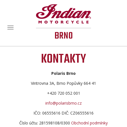
Zobrazit/skrýt
BRNO
navigaci
KONTAKTY
Polaris Brno
Vintrovna 3A, Brno Popůvky 664 41
+420 720 052 001
info@polarisbrno.cz
IČO: 06555616 DIČ: CZ06555616
Číslo účtu: 281598108/0300
Obchodní podmínky